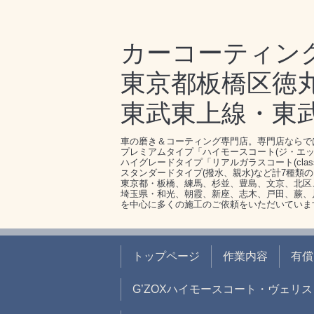
カーコーティン
東京都板橋区徳丸1-
東武東上線・東
車の磨き＆コーティング専門店。専門店ならで
プレミアムタイプ「ハイモースコート(ジ・エッ
ハイグレードタイプ「リアルガラスコート(clas
スタンダードタイプ(撥水、親水)など計7種類
東京都・板橋、練馬、杉並、豊島、文京、北区
埼玉県・和光、朝霞、新座、志木、戸田、蕨、
を中心に多くの施工のご依頼をいただいていま
トップページ
作業内容
有償
G’ZOXハイモースコート・ヴェリス