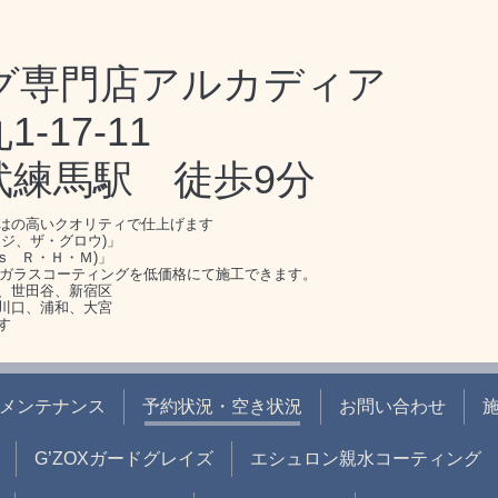
グ専門店アルカディア
17-11
武練馬駅 徒歩9分
はの高いクオリティで仕上げます
ジ、ザ・グロウ)」
s Ｒ・Ｈ・Ｍ)」
のガラスコーティングを低価格にて施工できます。
、世田谷、新宿区
川口、浦和、大宮
す
メンテナンス
予約状況・空き状況
お問い合わせ
G’ZOXガードグレイズ
エシュロン親水コーティング