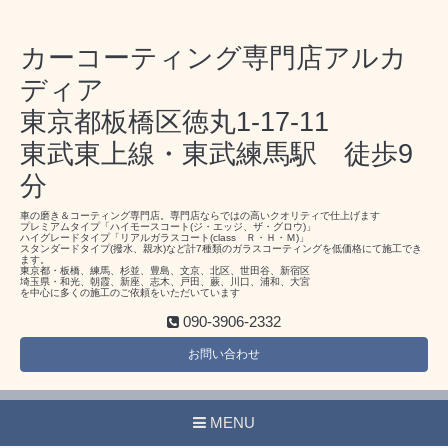
カーコーティング専門店アルカ
ディア
東京都板橋区徳丸1-17-11
東武東上線・東武練馬駅 徒歩9
分
車の磨き＆コーティング専門店。専門店ならではの高いクオリティで仕上げます
プレミアムタイプ「ハイモースコート(ジ・エッジ、ザ・グロウ)」
ハイグレードタイプ「リアルガラスコート(class Ｒ・Ｈ・Ｍ)」
スタンダードタイプ(撥水、親水)など計7種類のガラスコーティングを低価格にて施工でき
ます。
東京都・板橋、練馬、杉並、豊島、文京、北区、世田谷、新宿区
埼玉県・和光、朝霞、新座、志木、戸田、蕨、川口、浦和、大宮
を中心に多くの施工のご依頼をいただいています
090-3906-2332
お問い合わせ
MENU