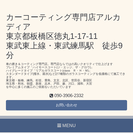
カーコーティング専門店アルカ
ディア
東京都板橋区徳丸1-17-11
東武東上線・東武練馬駅 徒歩9
分
車の磨き＆コーティング専門店。専門店ならではの高いクオリティで仕上げます
プレミアムタイプ「ハイモースコート(ジ・エッジ、ザ・グロウ)」
ハイグレードタイプ「リアルガラスコート(class Ｒ・Ｈ・Ｍ)」
スタンダードタイプ(撥水、親水)など計7種類のガラスコーティングを低価格にて施工でき
ます。
東京都・板橋、練馬、杉並、豊島、文京、北区、世田谷、新宿区
埼玉県・和光、朝霞、新座、志木、戸田、蕨、川口、浦和、大宮
を中心に多くの施工のご依頼をいただいています
090-3906-2332
お問い合わせ
MENU