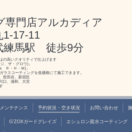
グ専門店アルカディア
17-11
武練馬駅 徒歩9分
はの高いクオリティで仕上げます
ジ、ザ・グロウ)」
s Ｒ・Ｈ・Ｍ)」
のガラスコーティングを低価格にて施工できます。
、世田谷、新宿区
川口、浦和、大宮
す
メンテナンス
予約状況・空き状況
お問い合わせ
G’ZOXガードグレイズ
エシュロン親水コーティング