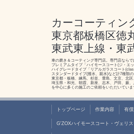
カーコーティン
東京都板橋区徳丸1-
東武東上線・東
車の磨き＆コーティング専門店。専門店ならで
プレミアムタイプ「ハイモースコート(ジ・エッ
ハイグレードタイプ「リアルガラスコート(clas
スタンダードタイプ(撥水、親水)など計7種類
東京都・板橋、練馬、杉並、豊島、文京、北区
埼玉県・和光、朝霞、新座、志木、戸田、蕨、
を中心に多くの施工のご依頼をいただいていま
トップページ
作業内容
有償
G’ZOXハイモースコート・ヴェリス