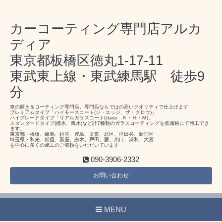
カーコーティング専門店アルカ
ディア
東京都板橋区徳丸1-17-11
東武東上線・東武練馬駅 徒歩9
分
車の磨き＆コーティング専門店。専門店ならではの高いクオリティで仕上げます
プレミアムタイプ「ハイモースコート(ジ・エッジ、ザ・グロウ)」
ハイグレードタイプ「リアルガラスコート(class Ｒ・Ｈ・Ｍ)」
スタンダードタイプ(撥水、親水)など計7種類のガラスコーティングを低価格にて施工でき
ます。
東京都・板橋、練馬、杉並、豊島、文京、北区、世田谷、新宿区
埼玉県・和光、朝霞、新座、志木、戸田、蕨、川口、浦和、大宮
を中心に多くの施工のご依頼をいただいています
090-3906-2332
お問い合わせ
MENU