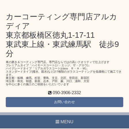
カーコーティング専門店アルカ
ディア
東京都板橋区徳丸1-17-11
東武東上線・東武練馬駅 徒歩9
分
車の磨き＆コーティング専門店。専門店ならではの高いクオリティで仕上げます
プレミアムタイプ「ハイモースコート(ジ・エッジ、ザ・グロウ)」
ハイグレードタイプ「リアルガラスコート(class Ｒ・Ｈ・Ｍ)」
スタンダードタイプ(撥水、親水)など計7種類のガラスコーティングを低価格にて施工でき
ます。
東京都・板橋、練馬、杉並、豊島、文京、北区、世田谷、新宿区
埼玉県・和光、朝霞、新座、志木、戸田、蕨、川口、浦和、大宮
を中心に多くの施工のご依頼をいただいています
090-3906-2332
お問い合わせ
MENU