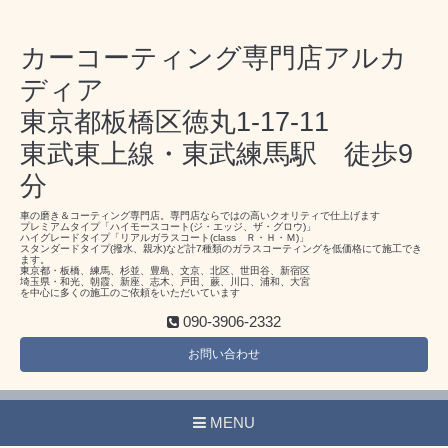
カーコーティング専門店アルカ
ディア
東京都板橋区徳丸1-17-11
東武東上線・東武練馬駅 徒歩9
分
車の磨き＆コーティング専門店。専門店ならではの高いクオリティで仕上げます
プレミアムタイプ「ハイモースコート(ジ・エッジ、ザ・グロウ)」
ハイグレードタイプ「リアルガラスコート(class Ｒ・Ｈ・Ｍ)」
スタンダードタイプ(撥水、親水)など計7種類のガラスコーティングを低価格にて施工でき
ます。
東京都・板橋、練馬、杉並、豊島、文京、北区、世田谷、新宿区
埼玉県・和光、朝霞、新座、志木、戸田、蕨、川口、浦和、大宮
を中心に多くの施工のご依頼をいただいています
090-3906-2332
お問い合わせ
MENU