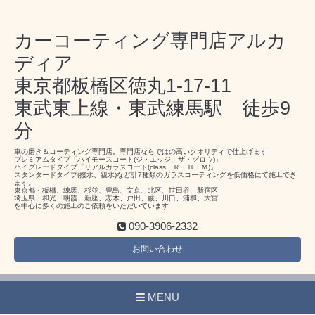
カーコーティング専門店アルカ
ディア
東京都板橋区徳丸1-17-11
東武東上線・東武練馬駅 徒歩9
分
車の磨き＆コーティング専門店。専門店ならではの高いクオリティで仕上げます
プレミアムタイプ「ハイモースコート(ジ・エッジ、ザ・グロウ)」
ハイグレードタイプ「リアルガラスコート(class Ｒ・Ｈ・Ｍ)」
スタンダードタイプ(撥水、親水)など計7種類のガラスコーティングを低価格にて施工でき
ます。
東京都・板橋、練馬、杉並、豊島、文京、北区、世田谷、新宿区
埼玉県・和光、朝霞、新座、志木、戸田、蕨、川口、浦和、大宮
を中心に多くの施工のご依頼をいただいています
090-3906-2332
お問い合わせ
MENU