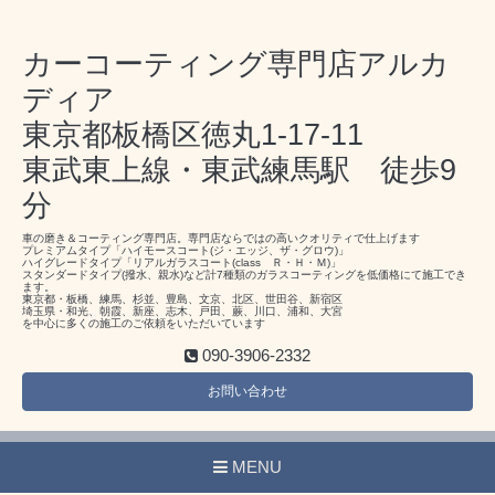
カーコーティング専門店アルカ
ディア
東京都板橋区徳丸1-17-11
東武東上線・東武練馬駅 徒歩9
分
車の磨き＆コーティング専門店。専門店ならではの高いクオリティで仕上げます
プレミアムタイプ「ハイモースコート(ジ・エッジ、ザ・グロウ)」
ハイグレードタイプ「リアルガラスコート(class Ｒ・Ｈ・Ｍ)」
スタンダードタイプ(撥水、親水)など計7種類のガラスコーティングを低価格にて施工でき
ます。
東京都・板橋、練馬、杉並、豊島、文京、北区、世田谷、新宿区
埼玉県・和光、朝霞、新座、志木、戸田、蕨、川口、浦和、大宮
を中心に多くの施工のご依頼をいただいています
090-3906-2332
お問い合わせ
MENU