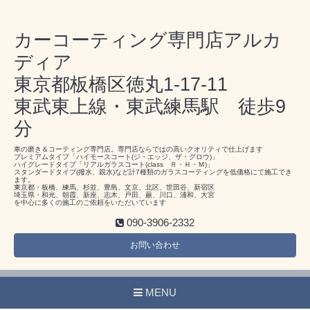
カーコーティング専門店アルカ
ディア
東京都板橋区徳丸1-17-11
東武東上線・東武練馬駅 徒歩9
分
車の磨き＆コーティング専門店。専門店ならではの高いクオリティで仕上げます
プレミアムタイプ「ハイモースコート(ジ・エッジ、ザ・グロウ)」
ハイグレードタイプ「リアルガラスコート(class Ｒ・Ｈ・Ｍ)」
スタンダードタイプ(撥水、親水)など計7種類のガラスコーティングを低価格にて施工でき
ます。
東京都・板橋、練馬、杉並、豊島、文京、北区、世田谷、新宿区
埼玉県・和光、朝霞、新座、志木、戸田、蕨、川口、浦和、大宮
を中心に多くの施工のご依頼をいただいています
090-3906-2332
お問い合わせ
MENU