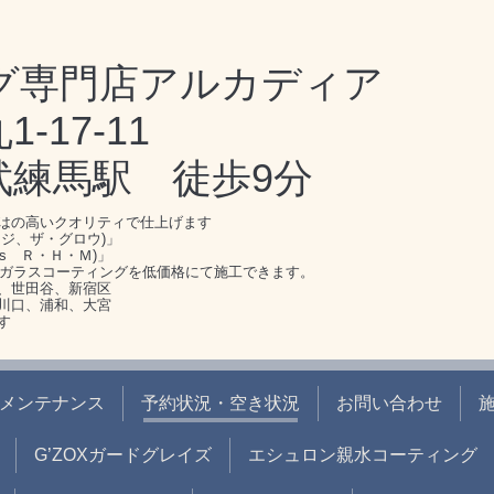
グ専門店アルカディア
17-11
武練馬駅 徒歩9分
はの高いクオリティで仕上げます
ジ、ザ・グロウ)」
s Ｒ・Ｈ・Ｍ)」
のガラスコーティングを低価格にて施工できます。
、世田谷、新宿区
川口、浦和、大宮
す
メンテナンス
予約状況・空き状況
お問い合わせ
G’ZOXガードグレイズ
エシュロン親水コーティング