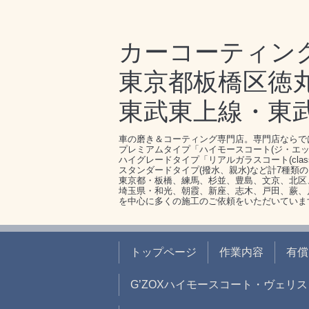
カーコーティン
東京都板橋区徳丸1-
東武東上線・東
車の磨き＆コーティング専門店。専門店ならで
プレミアムタイプ「ハイモースコート(ジ・エッ
ハイグレードタイプ「リアルガラスコート(clas
スタンダードタイプ(撥水、親水)など計7種類
東京都・板橋、練馬、杉並、豊島、文京、北区
埼玉県・和光、朝霞、新座、志木、戸田、蕨、
を中心に多くの施工のご依頼をいただいていま
トップページ
作業内容
有償
G’ZOXハイモースコート・ヴェリス