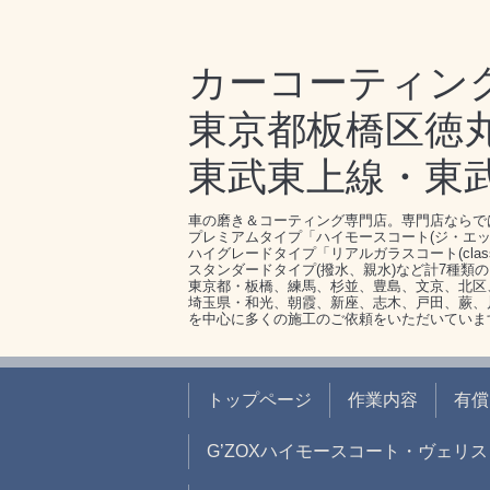
カーコーティン
東京都板橋区徳丸1-
東武東上線・東
車の磨き＆コーティング専門店。専門店ならで
プレミアムタイプ「ハイモースコート(ジ・エッ
ハイグレードタイプ「リアルガラスコート(clas
スタンダードタイプ(撥水、親水)など計7種類
東京都・板橋、練馬、杉並、豊島、文京、北区
埼玉県・和光、朝霞、新座、志木、戸田、蕨、
を中心に多くの施工のご依頼をいただいていま
トップページ
作業内容
有償
G’ZOXハイモースコート・ヴェリス