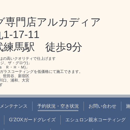
グ専門店アルカディア
17-11
武練馬駅 徒歩9分
はの高いクオリティで仕上げます
ジ、ザ・グロウ)」
s Ｒ・Ｈ・Ｍ)」
のガラスコーティングを低価格にて施工できます。
、世田谷、新宿区
川口、浦和、大宮
す
メンテナンス
予約状況・空き状況
お問い合わせ
G’ZOXガードグレイズ
エシュロン親水コーティング