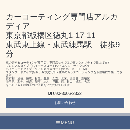
カーコーティング専門店アルカ
ディア
東京都板橋区徳丸1-17-11
東武東上線・東武練馬駅 徒歩9
分
車の磨き＆コーティング専門店。専門店ならではの高いクオリティで仕上げます
プレミアムタイプ「ハイモースコート(ジ・エッジ、ザ・グロウ)」
ハイグレードタイプ「リアルガラスコート(class Ｒ・Ｈ・Ｍ)」
スタンダードタイプ(撥水、親水)など計7種類のガラスコーティングを低価格にて施工でき
ます。
東京都・板橋、練馬、杉並、豊島、文京、北区、世田谷、新宿区
埼玉県・和光、朝霞、新座、志木、戸田、蕨、川口、浦和、大宮
を中心に多くの施工のご依頼をいただいています
090-3906-2332
お問い合わせ
MENU