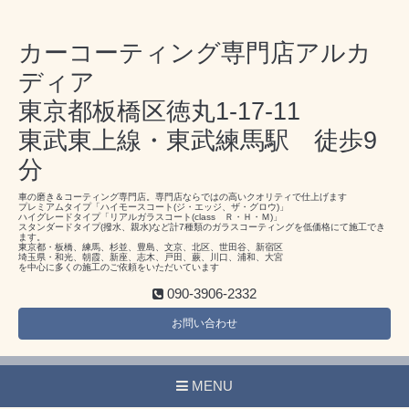
カーコーティング専門店アルカ
ディア
東京都板橋区徳丸1-17-11
東武東上線・東武練馬駅 徒歩9
分
車の磨き＆コーティング専門店。専門店ならではの高いクオリティで仕上げます
プレミアムタイプ「ハイモースコート(ジ・エッジ、ザ・グロウ)」
ハイグレードタイプ「リアルガラスコート(class Ｒ・Ｈ・Ｍ)」
スタンダードタイプ(撥水、親水)など計7種類のガラスコーティングを低価格にて施工でき
ます。
東京都・板橋、練馬、杉並、豊島、文京、北区、世田谷、新宿区
埼玉県・和光、朝霞、新座、志木、戸田、蕨、川口、浦和、大宮
を中心に多くの施工のご依頼をいただいています
090-3906-2332
お問い合わせ
MENU