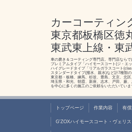
カーコーティン
東京都板橋区徳丸1-
東武東上線・東
車の磨き＆コーティング専門店。専門店ならで
プレミアムタイプ「ハイモースコート(ジ・エッ
ハイグレードタイプ「リアルガラスコート(clas
スタンダードタイプ(撥水、親水)など計7種類
東京都・板橋、練馬、杉並、豊島、文京、北区
埼玉県・和光、朝霞、新座、志木、戸田、蕨、
を中心に多くの施工のご依頼をいただいていま
トップページ
作業内容
有償
G’ZOXハイモースコート・ヴェリス