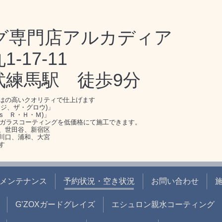
グ専門店アルカディア
17-11
武練馬駅 徒歩9分
はの高いクオリティで仕上げます
ジ、ザ・グロウ)」
s Ｒ・Ｈ・Ｍ)」
のガラスコーティングを低価格にて施工できます。
、世田谷、新宿区
川口、浦和、大宮
す
メンテナンス
予約状況・空き状況
お問い合わせ
G’ZOXガードグレイズ
エシュロン親水コーティング