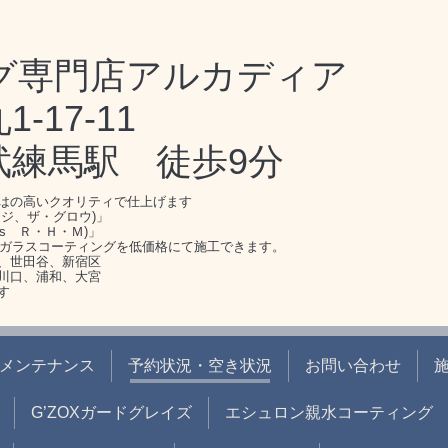
グ専門店アルカディア
17-11
武練馬駅 徒歩9分
はの高いクオリティで仕上げます
ジ、ザ・グロウ)」
s Ｒ・Ｈ・Ｍ)」
のガラスコーティングを低価格にて施工できます。
、世田谷、新宿区
川口、浦和、大宮
す
メンテナンス
予約状況・空き状況
お問い合わせ
G’ZOXガードグレイズ
エシュロン親水コーティング