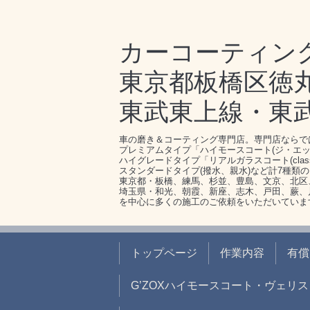
カーコーティン
東京都板橋区徳丸1-
東武東上線・東
車の磨き＆コーティング専門店。専門店ならで
プレミアムタイプ「ハイモースコート(ジ・エッ
ハイグレードタイプ「リアルガラスコート(clas
スタンダードタイプ(撥水、親水)など計7種類
東京都・板橋、練馬、杉並、豊島、文京、北区
埼玉県・和光、朝霞、新座、志木、戸田、蕨、
を中心に多くの施工のご依頼をいただいていま
トップページ
作業内容
有償
G’ZOXハイモースコート・ヴェリス