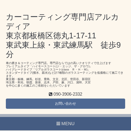
カーコーティング専門店アルカ
ディア
東京都板橋区徳丸1-17-11
東武東上線・東武練馬駅 徒歩9
分
車の磨き＆コーティング専門店。専門店ならではの高いクオリティで仕上げます
プレミアムタイプ「ハイモースコート(ジ・エッジ、ザ・グロウ)」
ハイグレードタイプ「リアルガラスコート(class Ｒ・Ｈ・Ｍ)」
スタンダードタイプ(撥水、親水)など計7種類のガラスコーティングを低価格にて施工でき
ます。
東京都・板橋、練馬、杉並、豊島、文京、北区、世田谷、新宿区
埼玉県・和光、朝霞、新座、志木、戸田、蕨、川口、浦和、大宮
を中心に多くの施工のご依頼をいただいています
090-3906-2332
お問い合わせ
MENU