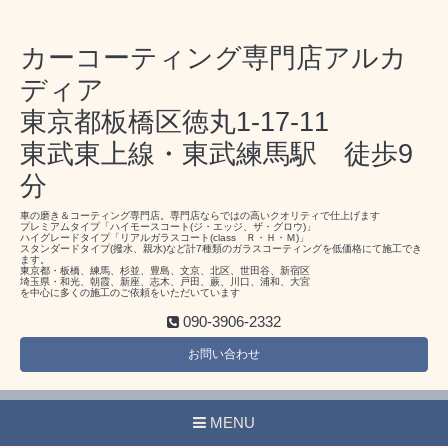
カーコーティング専門店アルカ
ディア
東京都板橋区徳丸1-17-11
東武東上線・東武練馬駅 徒歩9
分
車の磨き＆コーティング専門店。専門店ならではの高いクオリティで仕上げます
プレミアムタイプ「ハイモースコート(ジ・エッジ、ザ・グロウ)」
ハイグレードタイプ「リアルガラスコート(class Ｒ・Ｈ・Ｍ)」
スタンダードタイプ(撥水、親水)など計7種類のガラスコーティングを低価格にて施工でき
ます。
東京都・板橋、練馬、杉並、豊島、文京、北区、世田谷、新宿区
埼玉県・和光、朝霞、新座、志木、戸田、蕨、川口、浦和、大宮
を中心に多くの施工のご依頼をいただいています
090-3906-2332
お問い合わせ
MENU