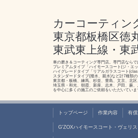
カーコーティン
東京都板橋区徳丸1-
東武東上線・東
車の磨き＆コーティング専門店。専門店ならで
プレミアムタイプ「ハイモースコート(ジ・エッ
ハイグレードタイプ「リアルガラスコート(clas
スタンダードタイプ(撥水、親水)など計7種類
東京都・板橋、練馬、杉並、豊島、文京、北区
埼玉県・和光、朝霞、新座、志木、戸田、蕨、
を中心に多くの施工のご依頼をいただいていま
トップページ
作業内容
有償
G’ZOXハイモースコート・ヴェリス