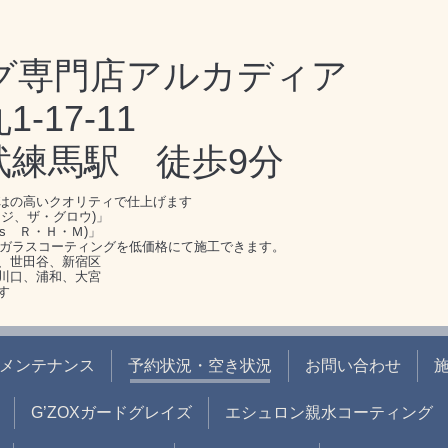
グ専門店アルカディア
17-11
武練馬駅 徒歩9分
はの高いクオリティで仕上げます
ジ、ザ・グロウ)」
s Ｒ・Ｈ・Ｍ)」
のガラスコーティングを低価格にて施工できます。
、世田谷、新宿区
川口、浦和、大宮
す
メンテナンス
予約状況・空き状況
お問い合わせ
G’ZOXガードグレイズ
エシュロン親水コーティング