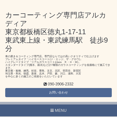
カーコーティング専門店アルカ
ディア
東京都板橋区徳丸1-17-11
東武東上線・東武練馬駅 徒歩9
分
車の磨き＆コーティング専門店。専門店ならではの高いクオリティで仕上げます
プレミアムタイプ「ハイモースコート(ジ・エッジ、ザ・グロウ)」
ハイグレードタイプ「リアルガラスコート(class Ｒ・Ｈ・Ｍ)」
スタンダードタイプ(撥水、親水)など計7種類のガラスコーティングを低価格にて施工でき
ます。
東京都・板橋、練馬、杉並、豊島、文京、北区、世田谷、新宿区
埼玉県・和光、朝霞、新座、志木、戸田、蕨、川口、浦和、大宮
を中心に多くの施工のご依頼をいただいています
090-3906-2332
お問い合わせ
MENU