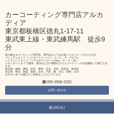
カーコーティング専門店アルカ
ディア
東京都板橋区徳丸1-17-11
東武東上線・東武練馬駅 徒歩9
分
車の磨き＆コーティング専門店。専門店ならではの高いクオリティで仕上げます
プレミアムタイプ「ハイモースコート(ジ・エッジ、ザ・グロウ)」
ハイグレードタイプ「リアルガラスコート(class Ｒ・Ｈ・Ｍ)」
スタンダードタイプ(撥水、親水)など計7種類のガラスコーティングを低価格にて施工でき
ます。
東京都・板橋、練馬、杉並、豊島、文京、北区、世田谷、新宿区
埼玉県・和光、朝霞、新座、志木、戸田、蕨、川口、浦和、大宮
を中心に多くの施工のご依頼をいただいています
090-3906-2332
お問い合わせ
MENU